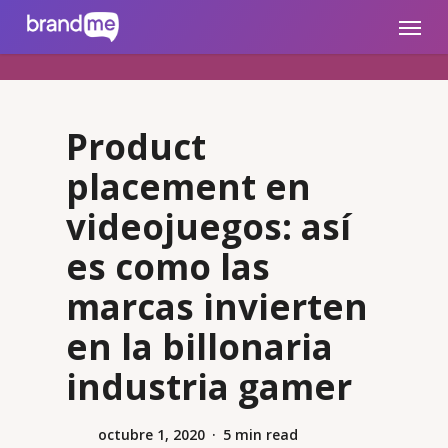
Skip
brandme.la
Menu
to
main
content
Product
placement en
videojuegos: así
es como las
marcas invierten
en la billonaria
industria gamer
octubre 1, 2020
5 min read