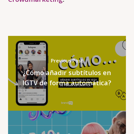
Previous Post
¿Cómo añadir subtítulos en
IGTV de forma automática?