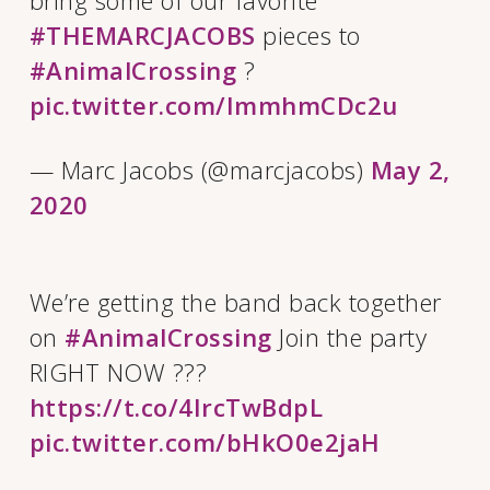
bring some of our favorite
#THEMARCJACOBS
pieces to
#AnimalCrossing
?
pic.twitter.com/ImmhmCDc2u
— Marc Jacobs (@marcjacobs)
May 2,
2020
We’re getting the band back together
on
#AnimalCrossing
Join the party
RIGHT NOW ??️?
https://t.co/4IrcTwBdpL
pic.twitter.com/bHkO0e2jaH