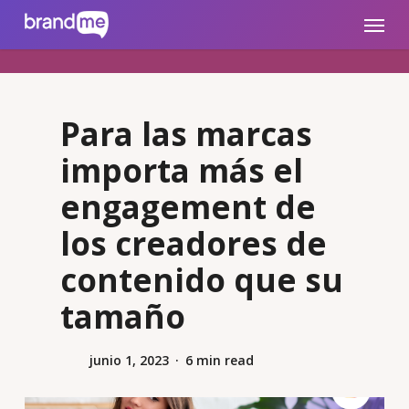
Skip
brandme.la
Menu
to
main
content
Para las marcas
importa más el
engagement de
los creadores de
contenido que su
tamaño
junio 1, 2023
6 min read