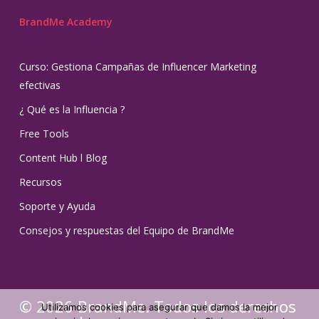
BrandMe Academy
Curso: Gestiona Campañas de Influencer Marketing
efectivas
¿ Qué es la Influencia ?
Free Tools
Content Hub l Blog
Recursos
Soporte y Ayuda
Consejos y respuestas del Equipo de BrandMe
© 2026 BrandMe. Todos los derechos
Utilizamos cookies para asegurar que damos la mejor