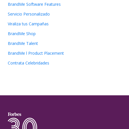
BrandMe Software Features
Servicio Personalizado
Viraliza tus Campañas
BrandMe Shop
BrandMe Talent
BrandMe l Product Placement
Contrata Celebridades