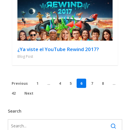
¿Ya viste el YouTube Rewind 2017?
Blog Post
Previous
1
…
4
5
6
7
8
…
42
Next
Search