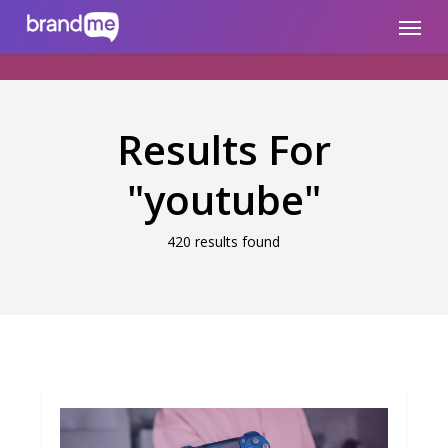
Skip
brandme.la
Menu
to
main
content
Results For
"youtube"
420 results found