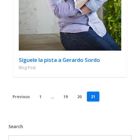
Síguele la pista a Gerardo Sordo
Blog Post
Previous
1
…
19
20
21
Search