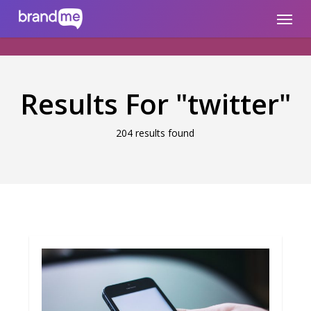
Skip
brandme.la
Menu
to
main
content
Results For
"twitter"
204 results found