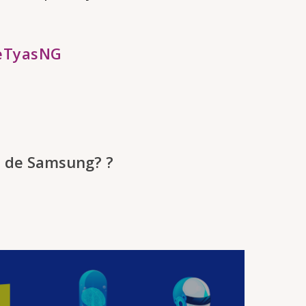
leTyasNG
s de Samsung? ?