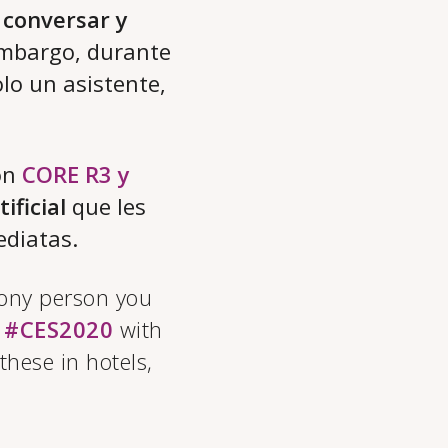
 conversar y
embargo, durante
lo un asistente,
on
CORE R3
y
ificial
que les
ediatas.
hony person you
t
#CES2020
with
these in hotels,