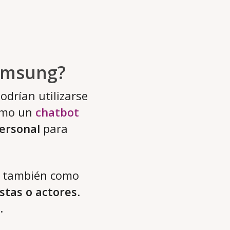
Samsung?
odrían utilizarse
como un
chatbot
ersonal
para
ro también como
istas o actores
.
.