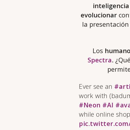
inteligencia
evolucionar
con
la presentación
Los
humanos
Spectra
. ¿Qu
permite
Ever see an
#art
work with (badum
#Neon
#AI
#av
while online shop
pic.twitter.co