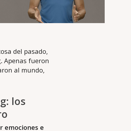
osa del pasado,
g
. Apenas fueron
aron al mundo,
g: los
ro
ar emociones e