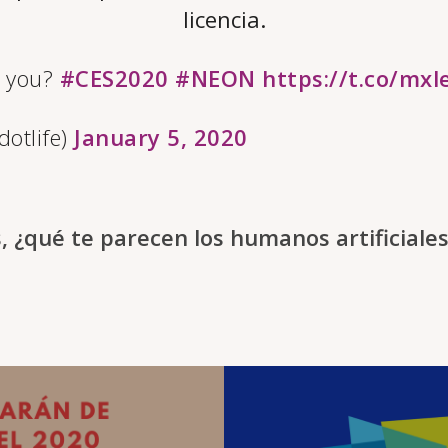
licencia.
e you?
#CES2020
#NEON
https://t.co/mx
otlife)
January 5, 2020
, ¿qué te parecen los humanos artificiale