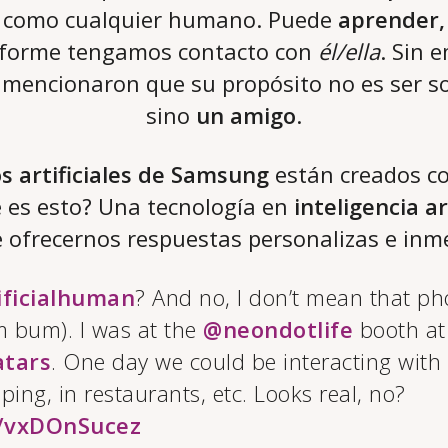
como cualquier humano. Puede
aprender,
forme tengamos contacto con
él/ella
. Sin 
 mencionaron que su propósito no es ser so
sino
un amigo
.
 artificiales de Samsung
están creados c
é es esto? Una tecnología en
inteligencia art
 ofrecernos respuestas personalizas e inm
ificialhuman
? And no, I don’t mean that p
 bum). I was at the
@neondotlife
booth a
atars
. One day we could be interacting with 
ping, in restaurants, etc. Looks real, no?
m/vxDOnSucez