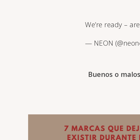
We’re ready – ar
— NEON (@neond
Buenos o malos