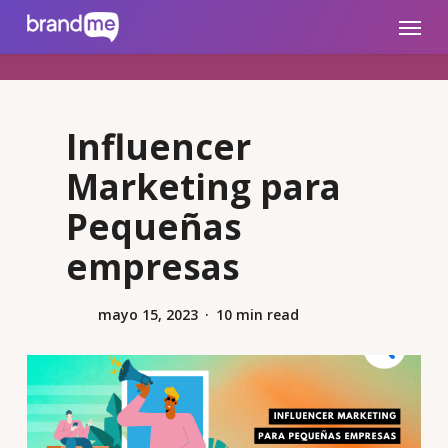
Skip
brandme.la
Menu
to
main
content
Influencer
Marketing para
Pequeñas
empresas
mayo 15, 2023
10 min read