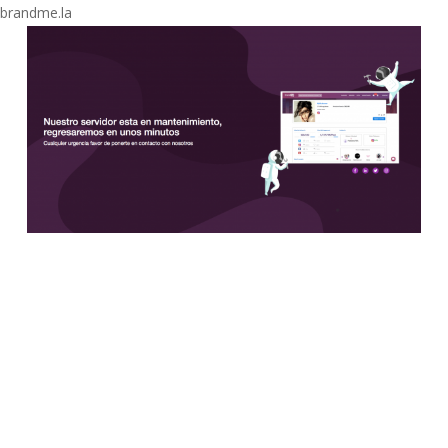
Skip
brandme.la
to
main
content