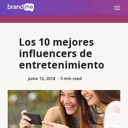
Skip
brandme.la
Menu
to
main
content
Los 10 mejores
influencers de
entretenimiento
junio 12, 2018
5 min read