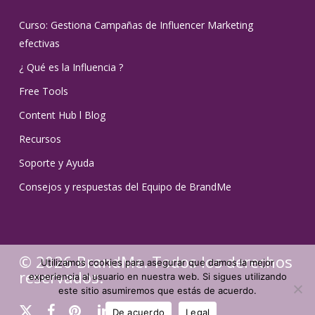
Curso: Gestiona Campañas de Influencer Marketing
efectivas
¿ Qué es la Influencia ?
Free Tools
Content Hub l Blog
Recursos
Soporte y Ayuda
Consejos y respuestas del Equipo de BrandMe
© 2026 BrandMe. Todos los derechos
Utilizamos cookies para asegurar que damos la mejor
reservados.
experiencia al usuario en nuestra web. Si sigues utilizando
este sitio asumiremos que estás de acuerdo.
x-
facebook
pinterest
linkedin
youtube
instagram
tiktok
De acuerdo
Legal