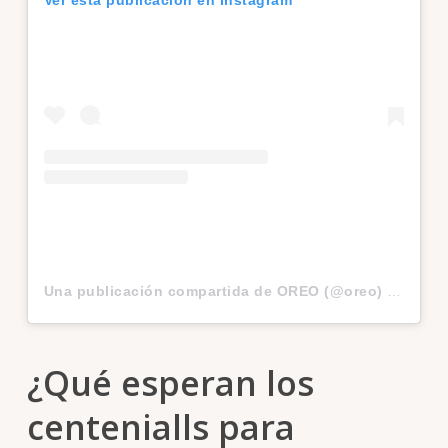
Una publicación compartida de OREO (@oreo)
el
25 Mar
¿Qué esperan los
centenialls para