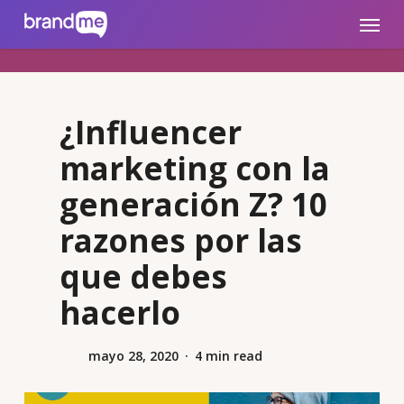
Skip
brandme.la
Menu
to
main
content
¿Influencer
marketing con la
generación Z? 10
razones por las
que debes
hacerlo
mayo 28, 2020
4 min read