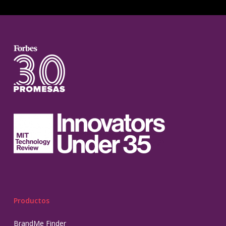
Productos
BrandMe Finder