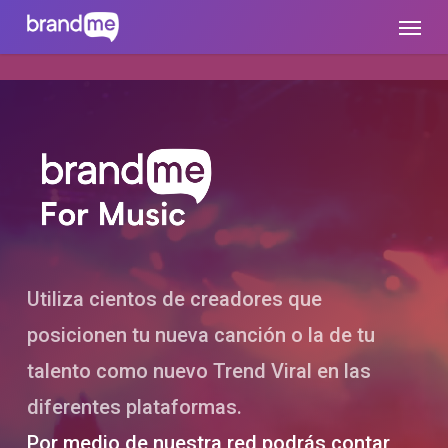
Skip
brandme.la
Menu
to
main
content
Utiliza cientos de creadores que
posicionen tu nueva canción o la de tu
talento como nuevo Trend Viral en las
diferentes plataformas.
Por medio de nuestra red podrás contar