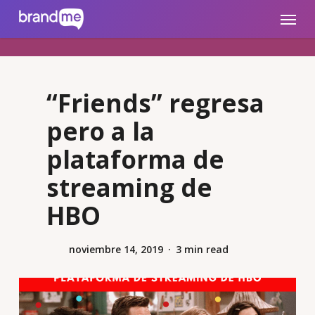
Skip
brandme.la
Menu
to
main
content
“Friends” regresa
pero a la
plataforma de
streaming de
HBO
noviembre 14, 2019
3 min read