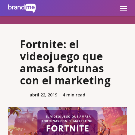
Skip
brandme.la
Menu
to
main
content
Fortnite: el
videojuego que
amasa fortunas
con el marketing
abril 22, 2019
4 min read