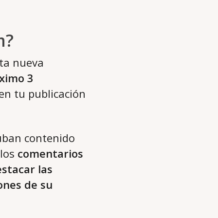
m?
sta nueva
áximo 3
en tu publicación
suban contenido
 los
comentarios
stacar las
ones de su