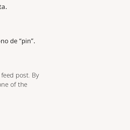
ta.
ono de “pin”.
feed post. By
one of the