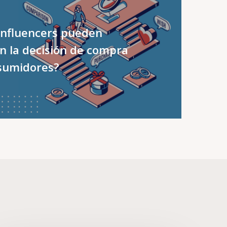
influencers pueden
n la decisión de compra
sumidores?