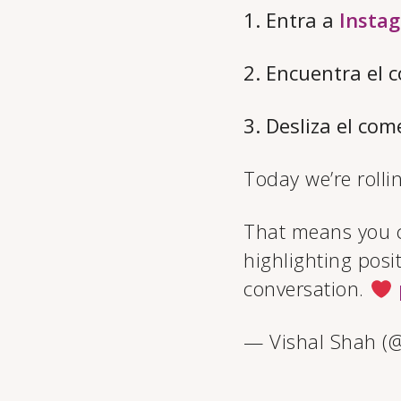
1. Entra a
Insta
2. Encuentra el c
3. Desliza el com
Today we’re roll
That means you c
highlighting pos
conversation.
— Vishal Shah (@