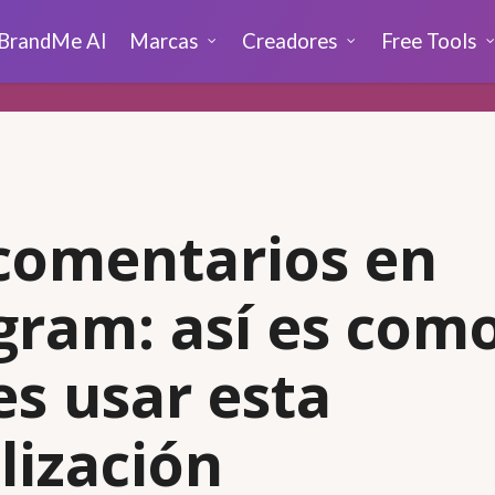
BrandMe AI
Marcas
Creadores
Free Tools
 comentarios en
gram: así es com
s usar esta
lización