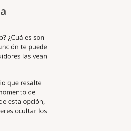
ta
o? ¿Cuáles son
unción te puede
idores las vean
io que resalte
 momento de
 de esta opción,
eres ocultar los