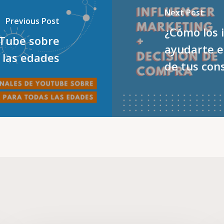
Next Post
Previous Post
¿Cómo los 
uTube sobre
ayudarte e
 las edades
de tus con