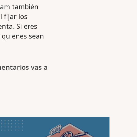
gram también
 fijar los
nta. Si eres
 quienes sean
mentarios vas a