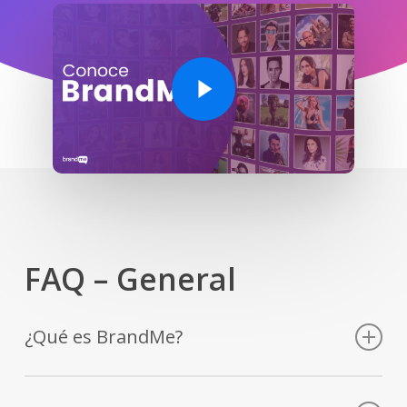
Play Video
FAQ – General
¿Qué es BrandMe?
Somos un MarketHub que conecta
Marcas con creadores