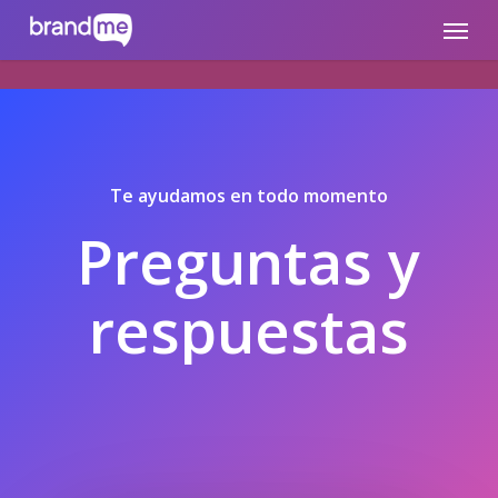
Skip
brandme.la
Menu
to
main
content
Te ayudamos en todo momento
Preguntas y
respuestas