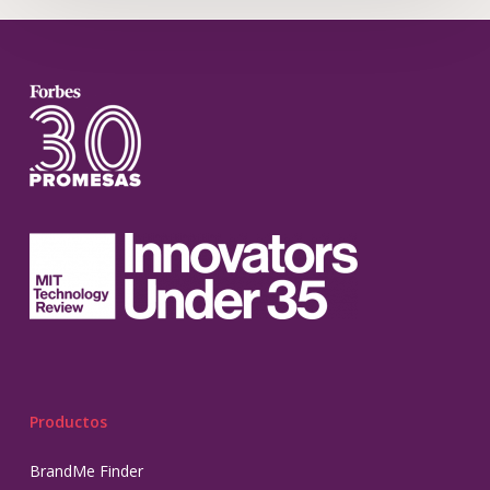
Productos
BrandMe Finder