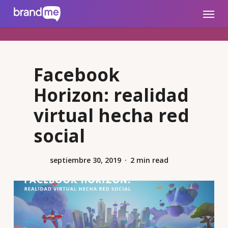
Skip
brandme.la
Menu
to
main
content
Facebook
Horizon: realidad
virtual hecha red
social
septiembre 30, 2019
2 min read