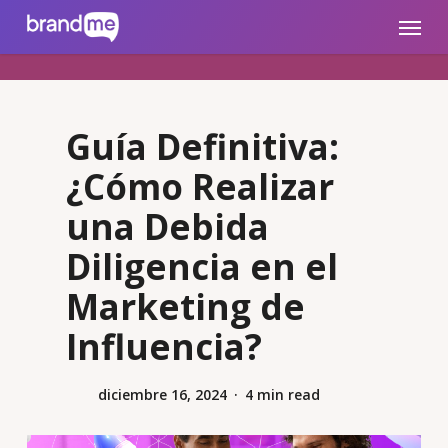
Skip
brandme.la
Menu
to
main
content
Guía Definitiva:
¿Cómo Realizar
una Debida
Diligencia en el
Marketing de
Influencia?
diciembre 16, 2024
4 min read