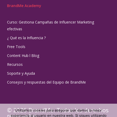
BrandMe Academy
Curso: Gestiona Campañas de Influencer Marketing
efectivas
¿ Qué es la Influencia ?
Free Tools
Content Hub l Blog
Recursos
Soporte y Ayuda
Consejos y respuestas del Equipo de BrandMe
© 2026 BrandMe. Todos los derechos
Utilizamos cookies para asegurar que damos la mejor
reservados.
experiencia al usuario en nuestra web. Si sigues utilizando