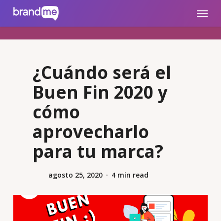
Skip
brandme.la
Menu
to
main
content
¿Cuándo será el
Buen Fin 2020 y
cómo
aprovecharlo
para tu marca?
agosto 25, 2020
4 min read