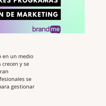
do en un medio
 crecen y se
gran
ofesionales se
para gestionar