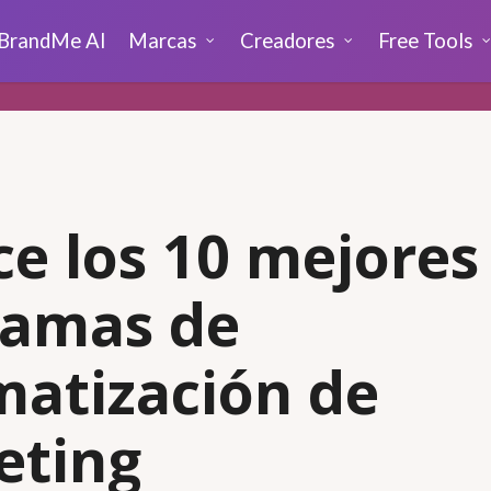
BrandMe AI
Marcas
Creadores
Free Tools
e los 10 mejores
ramas de
atización de
eting