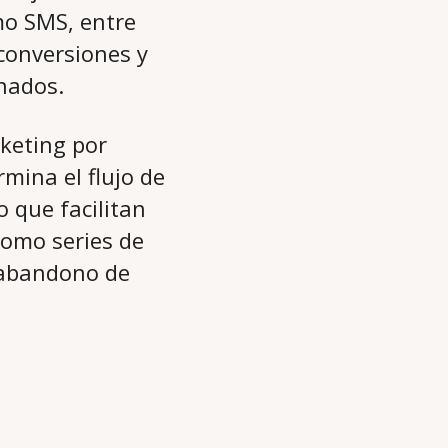
mo SMS, entre
conversiones y
onados.
rketing por
mina el flujo de
 que facilitan
omo series de
e abandono de