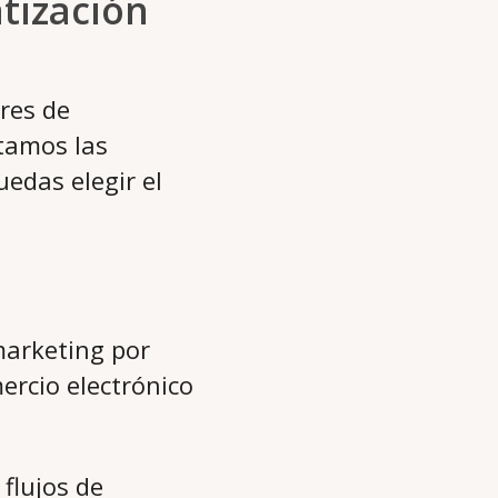
tización
res de
tamos las
uedas elegir el
marketing por
mercio electrónico
flujos de