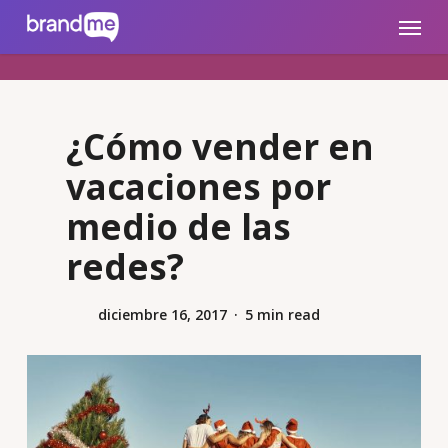
Skip
brandme.la
Menu
to
main
content
¿Cómo vender en
vacaciones por
medio de las
redes?
diciembre 16, 2017
5 min read