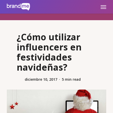
Skip
brandme.la
Menu
to
main
content
¿Cómo utilizar
influencers en
festividades
navideñas?
diciembre 10, 2017
5 min read