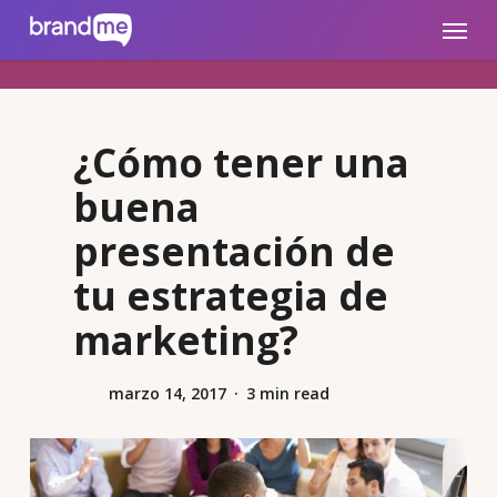
Skip
brandme.la
Menu
to
main
content
¿Cómo tener una
buena
presentación de
tu estrategia de
marketing?
marzo 14, 2017
3 min read