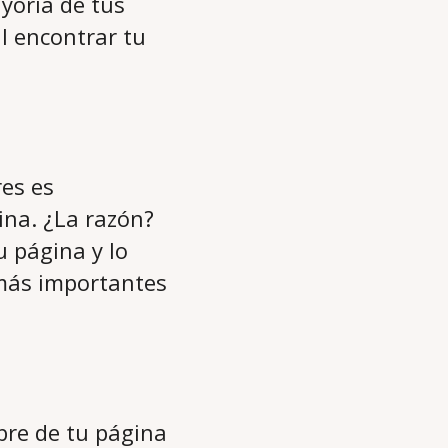
yoría de tus
il encontrar tu
es es
ina. ¿La razón?
u página y lo
 más importantes
bre de tu página