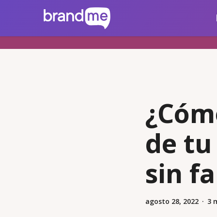
Skip
brandme.la
to
main
content
¿Cómo
de tu
sin fa
agosto 28, 2022
3 