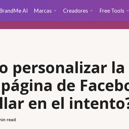
BrandMe AI
Marcas
Creadores
Free Tools
 personalizar la
 página de Faceb
llar en el intento
min read