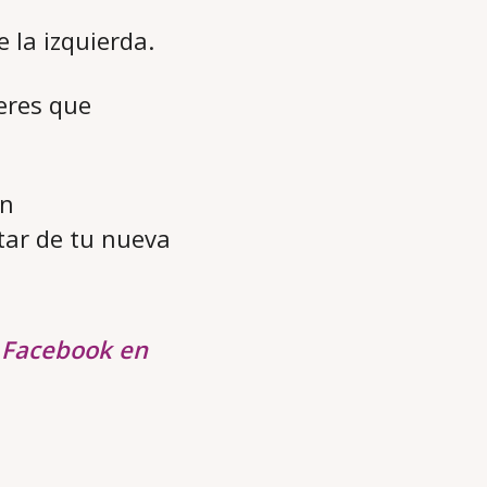
e la izquierda.
eres que
án
tar de tu nueva
e Facebook en