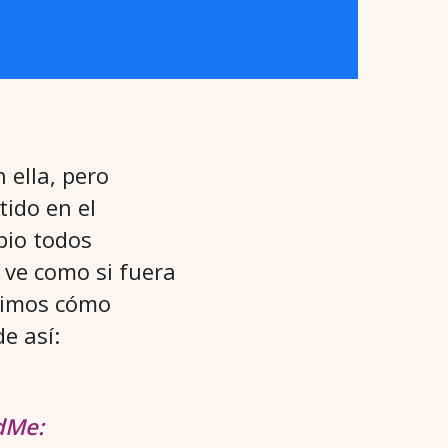
 ella, pero
ido en el
pio todos
 ve como si fuera
ecimos cómo
e así:
dMe: