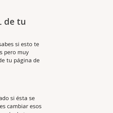
L de tu
abes si esto te
as pero muy
de tu página de
ado si ésta se
bes cambiar esos