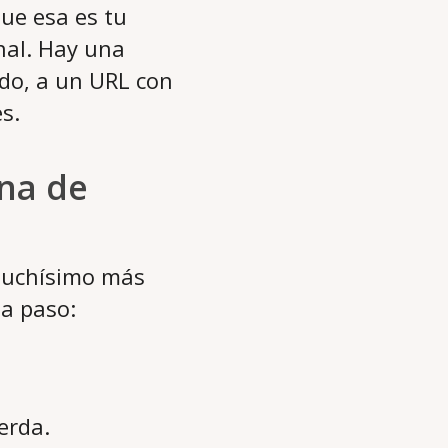
ue esa es tu
nal. Hay una
ido, a un URL con
s.
ina de
 muchísimo más
 a paso:
erda.