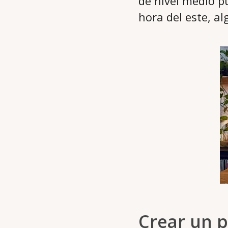
de nivel medio p
hora del este, a
Crear un p