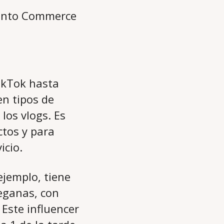
ikTok hasta
en tipos de
los vlogs. Es
ctos y para
icio.
ejemplo, tiene
eganas, con
 Este influencer