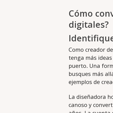
Cómo conv
digitales?
Identifiqu
Como creador de
tenga más ideas 
puerto. Una form
busques más allá
ejemplos de crea
La diseñadora ho
canoso y convert
años. La cuenta d