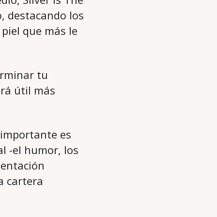
, destacando los
 piel que más le
erminar tu
ará útil más
 importante es
l -el humor, los
esentación
a cartera