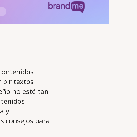
 contenidos
ibir textos
eño no esté tan
ntenidos
a y
os consejos para