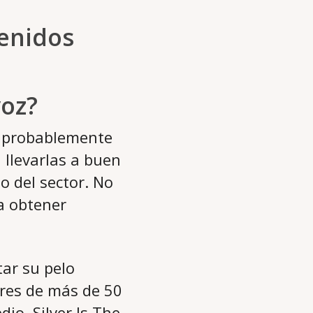
enidos
voz?
, probablemente
 llevarlas a buen
o del sector. No
a obtener
tar su pelo
eres de más de 50
io, Silver Is The