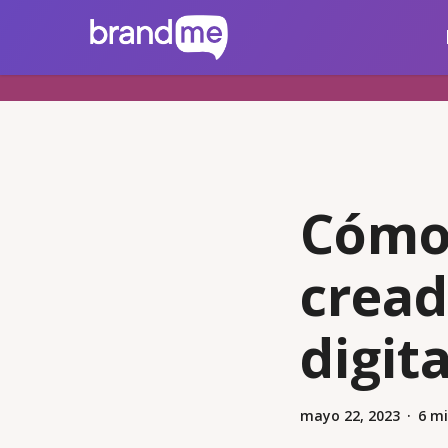
Skip
brandme.la
to
main
content
Cómo 
cread
digit
mayo 22, 2023
6 mi