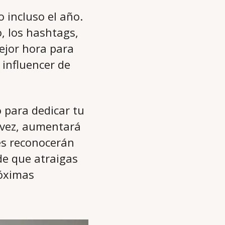
o incluso el año.
, los hashtags,
mejor hora para
 influencer de
 para dedicar tu
u vez, aumentará
es reconocerán
de que atraigas
róximas