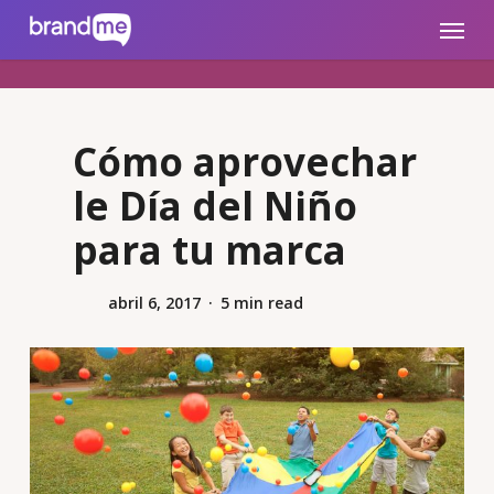
Skip
brandme.la
Menu
to
main
content
Cómo aprovechar
le Día del Niño
para tu marca
abril 6, 2017
5 min read