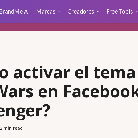
BrandMe AI
Marcas
Creadores
Free Tools
 activar el tema
Wars en Faceboo
enger?
2 min read