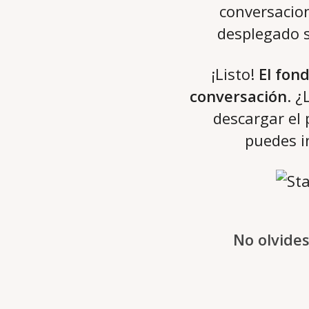
conversacion
desplegado s
¡Listo!
El fon
conversación
. ¿
descargar el 
puedes i
No olvides