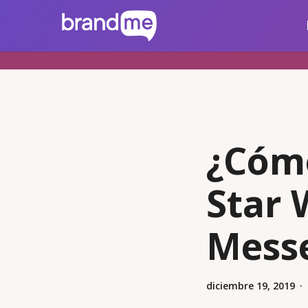
Skip
brandme.la
to
main
content
¿Cómo
Star 
Mess
diciembre 19, 2019