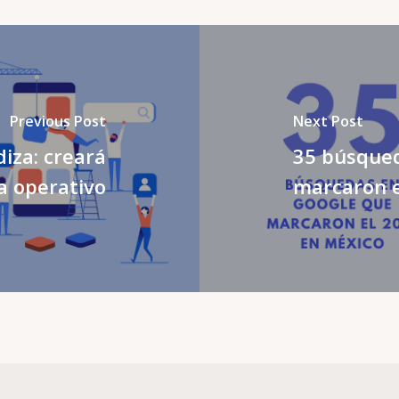
Previous Post
Next Post
iza: creará
35 búsqued
a operativo
marcaron e