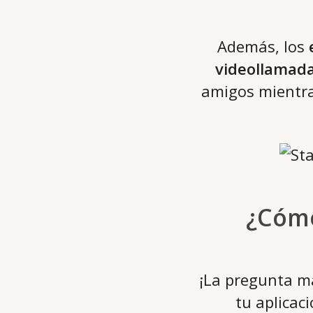
Además, los
videollamad
amigos mientras
¿Cómo
¡La pregunta má
tu aplicac