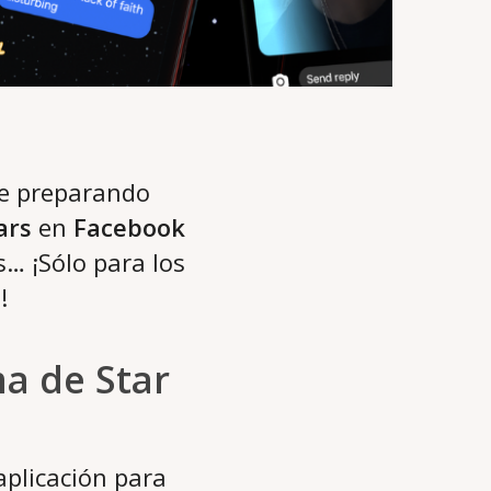
se preparando
ars
en
Facebook
s… ¡Sólo para los
!
a de Star
aplicación para