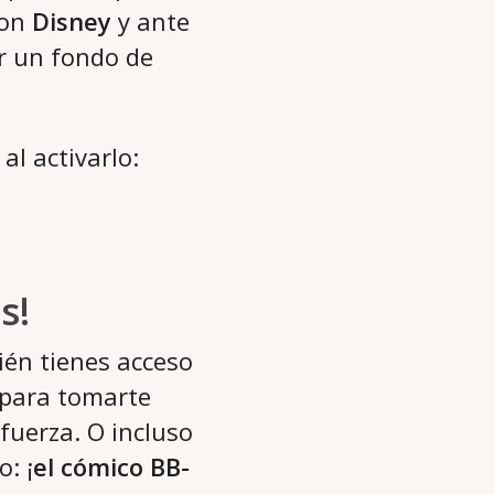
con
Disney
y ante
r un fondo de
l activarlo:
s!
ién tienes acceso
para tomarte
 fuerza. O incluso
: ¡
el cómico BB-