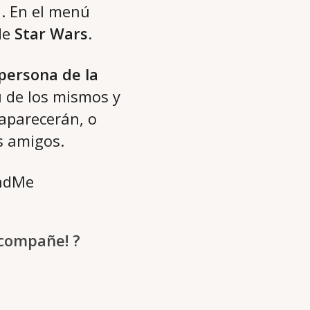
a. En el menú
de
Star Wars
.
 persona de la
ú de los mismos y
 aparecerán, o
s amigos.
acompañe! ?