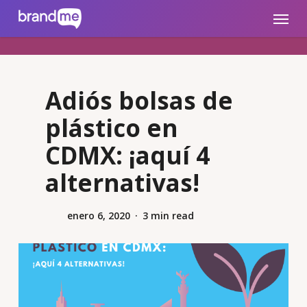
Skip
brandme.la
Menu
to
main
content
Adiós bolsas de
plástico en
CDMX: ¡aquí 4
alternativas!
enero 6, 2020
3 min read