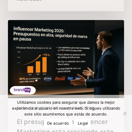
Utilizamos cookies para asegurar que damos la mejor
Data e Insights
Influencer Marketing
experiencia al usuario en nuestra web. Si sigues utilizando
este sitio asumiremos que estás de acuerdo.
El presupuesto en Influencer
De acuerdo
Legal
Marketing esta creciendo este