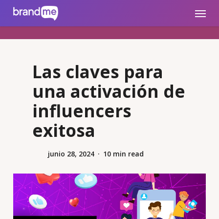
Skip
brandme.la
Menu
to
main
content
Las claves para
una activación de
influencers
exitosa
junio 28, 2024
10 min read