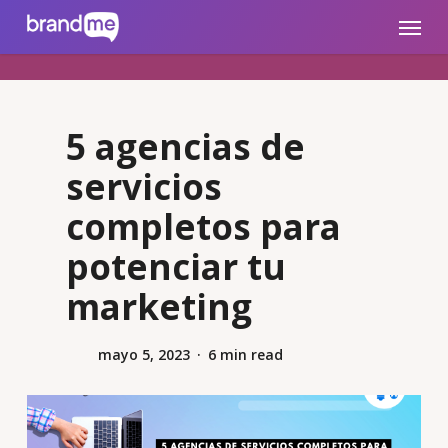
Skip
brandme.la
Menu
to
main
content
5 agencias de
servicios
completos para
potenciar tu
marketing
mayo 5, 2023
6 min read