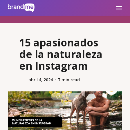
Skip
brandme.la
Menu
to
main
content
15 apasionados
de la naturaleza
en Instagram
abril 4, 2024
7 min read