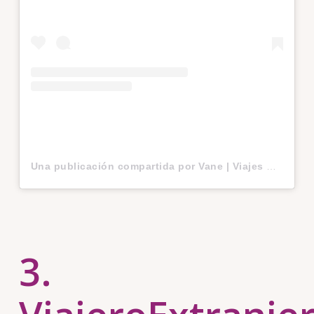
Una publicación compartida por Vane | Viajes
(@laar
3.