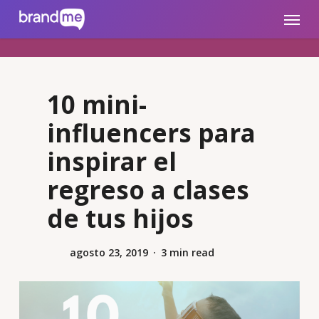
Skip
brandme.la
Menu
to
main
content
10 mini-
influencers para
inspirar el
regreso a clases
de tus hijos
agosto 23, 2019
3 min read