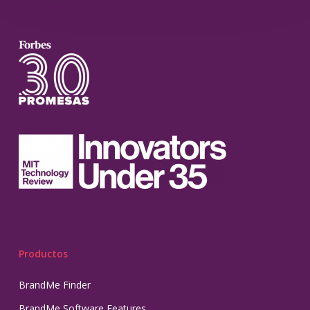
Productos
BrandMe Finder
BrandMe Software Features