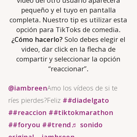
video del otro usuario aparecerá
pequeño y el tuyo en pantalla
completa. Nuestro tip es utilizar esta
opción para TikToks de comedia.
¿Cómo hacerlo?
Solo debes elegir el
video, dar click en la flecha de
compartir y seleccionar la opción
“reaccionar”.
@iambreen
Amo los vídeos de si te
ríes pierdes?Feliz
##diadelgato
##reaccion
##tiktokmarathon
##foryou
##trend
♬ sonido
original – iambreen