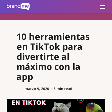
Skip
brandme.la
Menu
to
main
content
10 herramientas
en TikTok para
divertirte al
máximo con la
app
marzo 9, 2020
5 min read