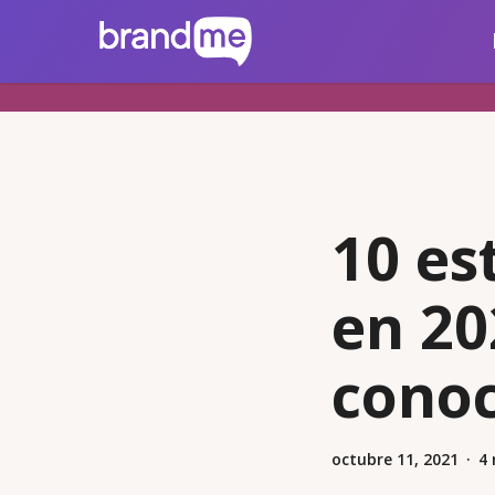
Skip
brandme.la
to
main
content
10 es
en 20
cono
octubre 11, 2021
4 