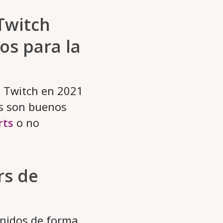
 Twitch
os para la
e Twitch en 2021
os son buenos
rts
o no
rs de
enidos de forma