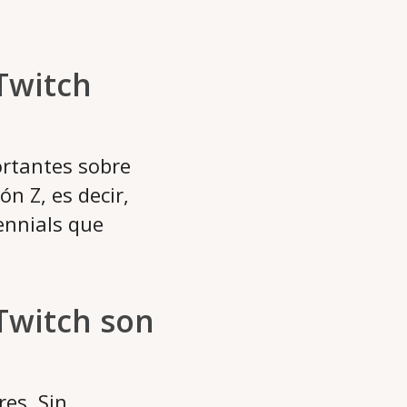
 Twitch
ortantes sobre
n Z, es decir,
ennials que
 Twitch son
es. Sin