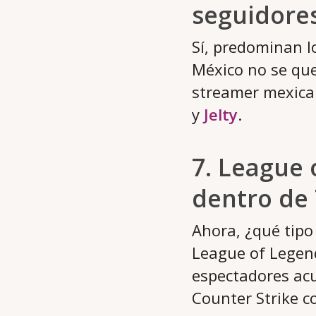
seguidore
Sí, predominan l
México no se que
streamer mexica
y
Jelty
.
7. League 
dentro de
Ahora, ¿qué tipo
League of Legend
espectadores acu
Counter Strike co