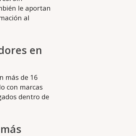
mbién le aportan
rmación al
idores en
on más de 16
do con marcas
gados dentro de
n más