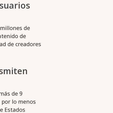
usuarios
 millones de
ntenido de
dad de creadores
nsmiten
 más de 9
 por lo menos
de Estados