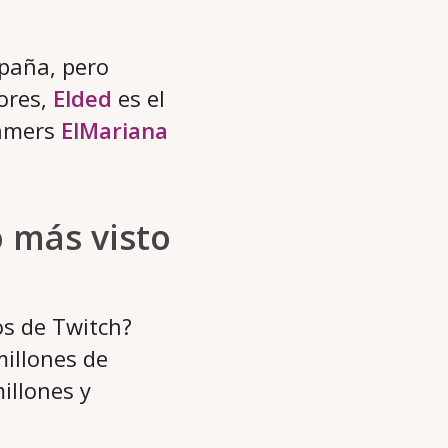
spaña, pero
ores,
Elded
es el
gamers
ElMariana
o más visto
os de Twitch?
illones de
illones y